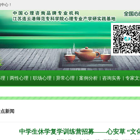
询中心！
心理
两性心理
职场心理
异常心理
案例分析
咨询实务
专家文
站点新闻
中学生休学复学训练营招募——心安草 “文