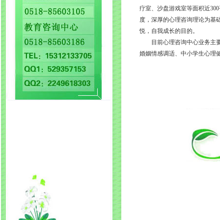
疗室、沙盘游戏室等面积近30
度，深厚的心理咨询理论为基
悦，自我成长的目的。
目前心理咨询中心业务主要为
婚姻情感调适、中小学生心理