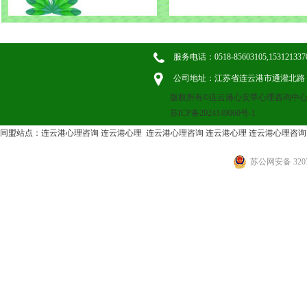
服务电话：0518-85603105,153121337
公司地址：江苏省连云港市通灌北路（第
版权所有©连云港心安草心理咨询中心 
苏ICP备2024149060号-1
同盟站点：
连云港心理咨询
连云港心理
连云港心理咨询
连云港心理
连云港心理咨询
苏公网安备 3207